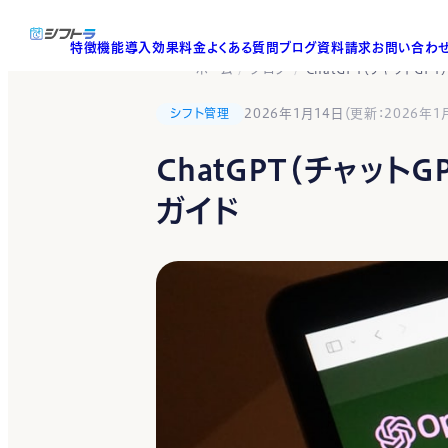
特徴
機能
導入効果
料金
よくある質問
ブログ
資料請求
お問い合わ
ホーム
ブログ
ChatGPT（チャットG
シフト管理
2026年1月14日
（更新：2026年1
ChatGPT（チャッ
ガイド