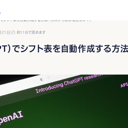
せ
PT）でシフト表を自動作成する方法｜無料から始める完全ガイド
月21日）
約11分で読めます
トGPT）でシフト表を自動作成する