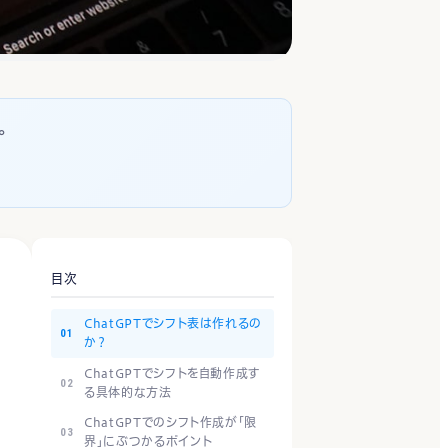
。
目次
ChatGPTでシフト表は作れるの
か？
ChatGPTでシフトを自動作成す
る具体的な方法
ChatGPTでのシフト作成が「限
界」にぶつかるポイント