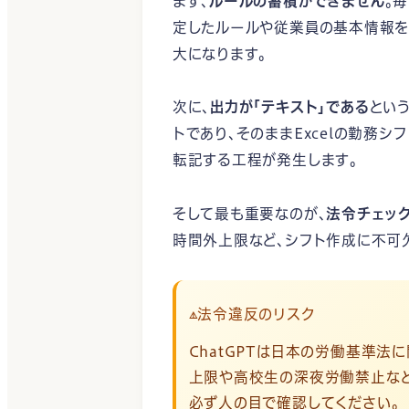
まず、
ルールの蓄積ができません
。
定したルールや従業員の基本情報を
大になります。
次に、
出力が「テキスト」である
とい
トであり、そのままExcelの勤務シ
転記する工程が発生します。
そして最も重要なのが、
法令チェッ
時間外上限など、シフト作成に不可欠
法令違反のリスク
⚠️
ChatGPTは日本の労働基準
上限や高校生の深夜労働禁止など、
必ず人の目で確認してください。