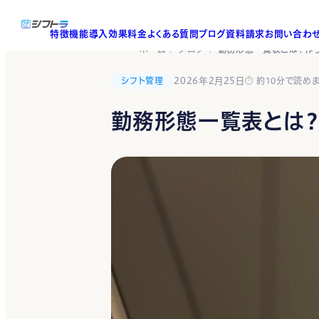
特徴
機能
導入効果
料金
よくある質問
ブログ
資料請求
お問い合わ
ホーム
ブログ
勤務形態一覧表とは？作
シフト管理
2026年2月25日
約10分で読め
勤務形態一覧表とは？