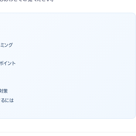
ミング
目
ポイント
対策
するには